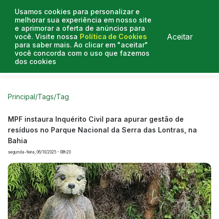
Usamos cookies para personalizar e
melhorar sua experiência em nosso site
e aprimorar a oferta de anúncios para
Aceitar
você. Visite nossa
Política de Cookies
para saber mais. Ao clicar em "aceitar"
você concorda com o uso que fazemos
dos cookies
Curtas do Poder
Artigos
Entrevistas
Podcasts
Principal
/
Tags
/
Tag
MPF instaura Inquérito Civil para apurar gestão de
resíduos no Parque Nacional da Serra das Lontras, na
Bahia
segunda-feira, 06/10/2025 - 08h20